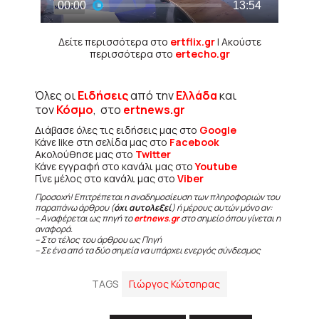
Δείτε περισσότερα στο
ertflix.gr
| Ακούστε
περισσότερα στο
ertecho.gr
Όλες οι
Ειδήσεις
από την
Ελλάδα
και
τον
Κόσμο
, στο
ertnews.gr
Διάβασε όλες τις ειδήσεις μας στο
Google
Κάνε like στη σελίδα μας στο
Facebook
Ακολούθησε μας στο
Twitter
Κάνε εγγραφή στο κανάλι μας στο
Youtube
Γίνε μέλος στο κανάλι μας στο
Viber
Προσοχή! Επιτρέπεται η αναδημοσίευση των πληροφοριών του
παραπάνω άρθρου (
όχι αυτολεξεί
) ή μέρους αυτών μόνο αν:
– Αναφέρεται ως πηγή το
ertnews.gr
στο σημείο όπου γίνεται η
αναφορά.
– Στο τέλος του άρθρου ως Πηγή
– Σε ένα από τα δύο σημεία να υπάρχει ενεργός σύνδεσμος
TAGS
Γιώργος Κώτσηρας