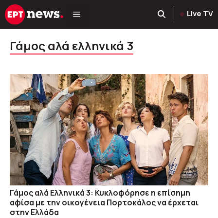
Μετάβαση
Live TV
σε
περιεχόμενο
Γάμος αλά ελληνικά 3
Γάμος αλά Ελληνικά 3: Κυκλοφόρησε η επίσημη
αφίσα με την οικογένεια Πορτοκάλος να έρχεται
στην Ελλάδα