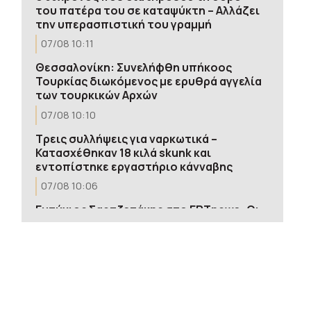
του πατέρα του σε καταψύκτη – Αλλάζει
την υπερασπιστική του γραμμή
07/08 10:11
Θεσσαλονίκη: Συνελήφθη υπήκοος
Τουρκίας διωκόμενος με ερυθρά αγγελία
των τουρκικών Αρχών
07/08 10:10
Τρεις συλλήψεις για ναρκωτικά –
Κατασχέθηκαν 18 κιλά skunk και
εντοπίστηκε εργαστήριο κάνναβης
07/08 10:06
Ευτύχιος Σαρτζετάκης στο ΕΡΤnews: Οι
πυρκαγιές έχουν τεράστιο οικονομικό
κόστος – Η πρόληψη κοστίζει λιγότερο
από την αποκατάσταση
07/08 09:57
Γκαλιμπάφ προς ΗΠΑ: Η χρήση
εκφοβισμού, αθετημένων υποσχέσεων