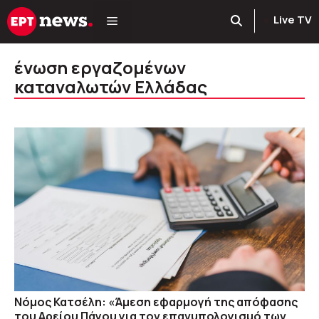
Μετάβαση
Live TV
σε
περιεχόμενο
ένωση εργαζομένων
καταναλωτών Ελλάδας
Νόμος Κατσέλη: «Άμεση εφαρμογή της απόφασης
του Αρείου Πάγου για τον επανυπολογισμό των