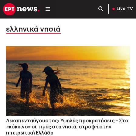
Μετάβαση
Live TV
σε
περιεχόμενο
ελληνικά νησιά
Δεκαπενταύγουστος: Υψηλές προκρατήσεις – Στο
«κόκκινο» οι τιμές στα νησιά, στροφή στην
ηπειρωτική Ελλάδα