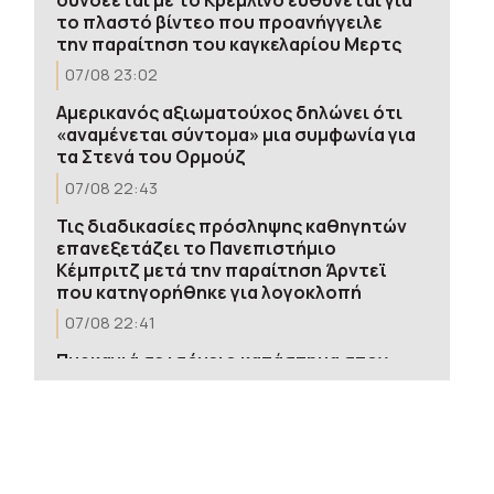
το πλαστό βίντεο που προανήγγειλε
την παραίτηση του καγκελαρίου Μερτς
07/08 23:02
Αμερικανός αξιωματούχος δηλώνει ότι
«αναμένεται σύντομα» μια συμφωνία για
τα Στενά του Ορμούζ
07/08 22:43
Τις διαδικασίες πρόσληψης καθηγητών
επανεξετάζει το Πανεπιστήμιο
Κέμπριτζ μετά την παραίτηση Άρντεϊ
που κατηγορήθηκε για λογοκλοπή
07/08 22:41
Πυρκαγιά σε ισόγειο κατάστημα στον
Άλιμο – Εκκενώθηκε προληπτικά
πολυκατοικία
07/08 22:38
Η Μπαρτσελόνα ακύρωσε φιλικό