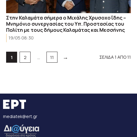
Στην Καλαμάτα σήμερα ο Μιχάλης Χρυσοχοΐδης –
Μνημόνιο συνεργασίας του Υπ. Προστασίας του
Πολίτη με τους δήμους Καλαμάτας και Μεσσήνης
19/05 08:30
→
Σελίδα
Σελίδα
Σελίδα
ΣΕΛΙΔΑ 1 ΑΠΟ 11
1
2
…
11
mediatek@ert.gr