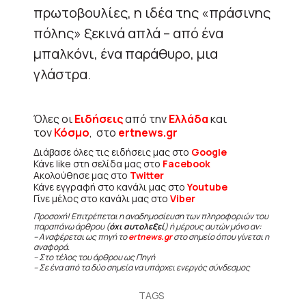
πρωτοβουλίες, η ιδέα της «πράσινης
πόλης» ξεκινά απλά – από ένα
μπαλκόνι, ένα παράθυρο, μια
γλάστρα.
Όλες οι
Ειδήσεις
από την
Ελλάδα
και
τον
Κόσμο
, στο
ertnews.gr
Διάβασε όλες τις ειδήσεις μας στο
Google
Κάνε like στη σελίδα μας στο
Facebook
Ακολούθησε μας στο
Twitter
Κάνε εγγραφή στο κανάλι μας στο
Youtube
Γίνε μέλος στο κανάλι μας στο
Viber
Προσοχή! Επιτρέπεται η αναδημοσίευση των πληροφοριών του
παραπάνω άρθρου (
όχι αυτολεξεί
) ή μέρους αυτών μόνο αν:
– Αναφέρεται ως πηγή το
ertnews.gr
στο σημείο όπου γίνεται η
αναφορά.
– Στο τέλος του άρθρου ως Πηγή
– Σε ένα από τα δύο σημεία να υπάρχει ενεργός σύνδεσμος
TAGS