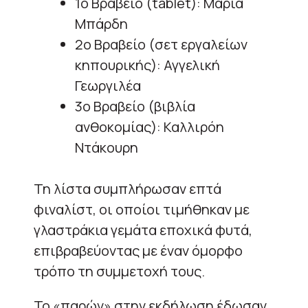
1ο Βραβείο (tablet): Μαρία
Μπάρδη
2ο Βραβείο (σετ εργαλείων
κηπουρικής): Αγγελική
Γεωργιλέα
3ο Βραβείο (βιβλία
ανθοκομίας): Καλλιρόη
Ντάκουρη
Τη λίστα συμπλήρωσαν επτά
φιναλίστ, οι οποίοι τιμήθηκαν με
γλαστράκια γεμάτα εποχικά φυτά,
επιβραβεύοντας με έναν όμορφο
τρόπο τη συμμετοχή τους.
Το «παρών» στην εκδήλωση έδωσαν