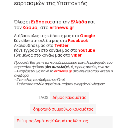
εορτασμών της Υπαπαντής.
Όλες οι
Ειδήσεις
από την
Ελλάδα
και
τον
Κόσμο
, στο
ertnews.gr
Διάβασε όλες τις ειδήσεις μας στο
Google
Κάνε like στη σελίδα μας στο
Facebook
Ακολούθησε μας στο
Twitter
Κάνε εγγραφή στο κανάλι μας στο
Youtube
Γίνε μέλος στο κανάλι μας στο
Viber
Προσοχή! Επιτρέπεται η αναδημοσίευση των πληροφοριών του
παραπάνω άρθρου (
όχι αυτολεξεί
) ή μέρους αυτών μόνο αν:
– Αναφέρεται ως πηγή το
ertnews.gr
στο σημείο όπου γίνεται η
αναφορά.
– Στο τέλος του άρθρου ως Πηγή
– Σε ένα από τα δύο σημεία να υπάρχει ενεργός σύνδεσμος
TAGS
Δήμος Καλαμάτας
δημοτικό συμβούλιο Καλαμάτας
Επίτιμος Δημότης Καλαμάτας Κώστας