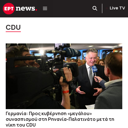
Μετάβαση
Live TV
σε
περιεχόμενο
CDU
Γερμανία: Προς κυβέρνηση «μεγάλου»
συνασπισμού στη Ρηνανία-Παλατινάτο μετά τη
νίκη του CDU