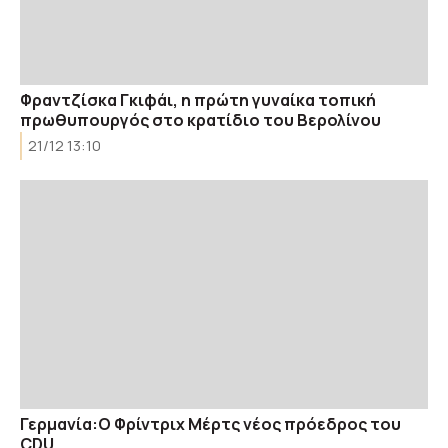
Φραντζίσκα Γκιφάι, η πρώτη γυναίκα τοπική
πρωθυπουργός στο κρατίδιο του Βερολίνου
21/12 13:10
Γερμανία:Ο Φρίντριχ Μέρτς νέος πρόεδρος του
CDU