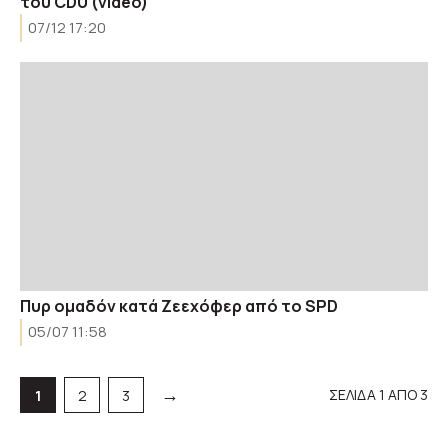
του CDU (video)
07/12 17:20
Πυρ ομαδόν κατά Ζεεχόφερ από το SPD
05/07 11:58
→
ΣΕΛΙΔΑ 1 ΑΠΟ 3
Σελίδα
Σελίδα
Σελίδα
1
2
3