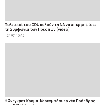
Πολιτικοί του CDU καλούν τη ΝΔ να υπερψηφίσει
τη Συμφωνία των Πρεσπών (video)
24/01 15:12
Η Άνεγκρετ Κραμπ-Καρενμπάουερ νέα Πρόεδρος