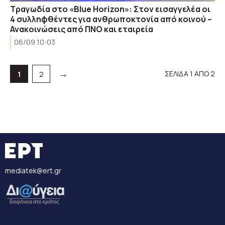
Τραγωδία στο «Blue Horizon»: Στον εισαγγελέα οι
4 συλληφθέντες για ανθρωποκτονία από κοινού –
Ανακοινώσεις από ΠΝΟ και εταιρεία
06/09 10:03
→
ΣΕΛΙΔΑ 1 ΑΠΟ 2
Σελίδα
Σελίδα
1
2
mediatek@ert.gr