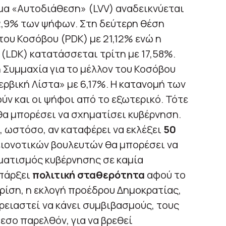
ημα «Αυτοδιάθεση» (LVV) αναδεικνύεται
,9% των ψήφων. Στη δεύτερη θέση
του Κοσόβου (PDK) με 21,12% ενώ η
LDK) κατατάσσεται τρίτη με 17,58%.
 Συμμαχία για το μέλλον του Κοσόβου
Σερβική Λίστα» με 6,17%. Η κατανομή των
ύν και οι ψήφοι από το εξωτερικό. Τότε
 θα μπορέσει να σχηματίσει κυβέρνηση.
, ωστόσο, αν καταφέρει να εκλέξει
50
ειονοτικών βουλευτών θα μπορέσει να
ματισμός κυβέρνησης σε καμία
υπάρξει
πολιτική σταθερότητα
αφού το
ρίση, η εκλογή προέδρου Δημοκρατίας,
ρειαστεί να κάνει συμβιβασμούς, τους
εσο παρελθόν, για να βρεθεί