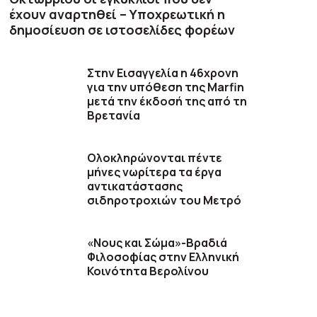
έχουν αναρτηθεί – Υποχρεωτική η
δημοσίευση σε ιστοσελίδες φορέων
Στην Εισαγγελία η 46χρονη
για την υπόθεση της Marfin
μετά την έκδοσή της από τη
Βρετανία
Ολοκληρώνονται πέντε
μήνες νωρίτερα τα έργα
αντικατάστασης
σιδηροτροχιών του Mετρό
«Νους και Σώμα»-Βραδιά
Φιλοσοφίας στην Ελληνική
Κοινότητα Βερολίνου