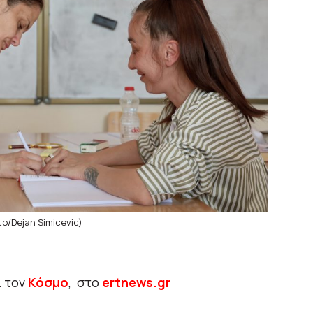
o/Dejan Simicevic)
ι τον
Κόσμο
, στο
ertnews.gr