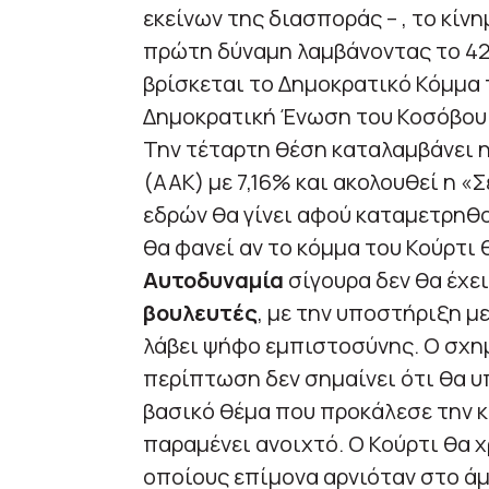
εκείνων της διασποράς – , το κίν
πρώτη δύναμη λαμβάνοντας το 42
βρίσκεται το Δημοκρατικό Κόμμα 
Δημοκρατική Ένωση του Κοσόβου (
Την τέταρτη θέση καταλαμβάνει η
(AAK) με 7,16% και ακολουθεί η «
εδρών θα γίνει αφού καταμετρηθο
θα φανεί αν το κόμμα του Κούρτι
Αυτοδυναμία
σίγουρα δεν θα έχει
βουλευτές
, με την υποστήριξη μ
λάβει ψήφο εμπιστοσύνης. Ο σχη
περίπτωση δεν σημαίνει ότι θα 
βασικό θέμα που προκάλεσε την κ
παραμένει ανοιχτό. Ο Κούρτι θα χ
οποίους επίμονα αρνιόταν στο άμ