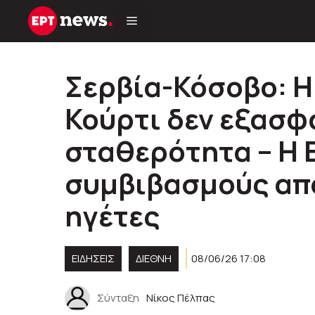
Μετάβαση
σε
περιεχόμενο
Σερβία-Κόσοβο: Η 
Κούρτι δεν εξασφα
σταθερότητα – Η 
συμβιβασμούς από
ηγέτες
ΕΙΔΗΣΕΙΣ
ΔΙΕΘΝΗ
08/06/26 17:08
Σύνταξη
Νίκος Πέλπας