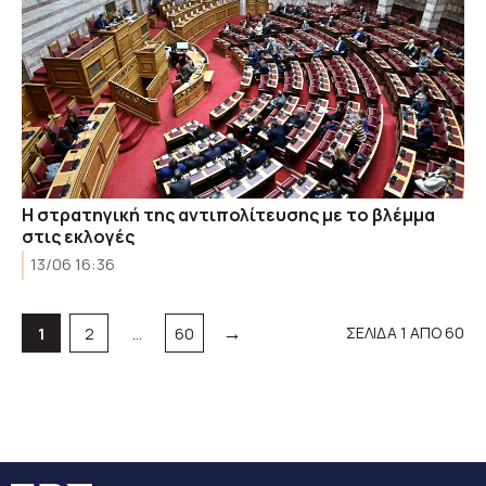
Η στρατηγική της αντιπολίτευσης με το βλέμμα
στις εκλογές
13/06 16:36
→
Σελίδα
Σελίδα
Σελίδα
ΣΕΛΙΔΑ 1 ΑΠΟ 60
1
2
…
60