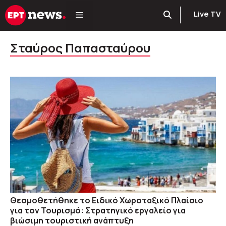
Μετάβαση
Live TV
σε
περιεχόμενο
Σταύρος Παπασταύρου
Θεσμοθετήθηκε το Ειδικό Χωροταξικό Πλαίσιο
για τον Τουρισμό: Στρατηγικό εργαλείο για
βιώσιμη τουριστική ανάπτυξη