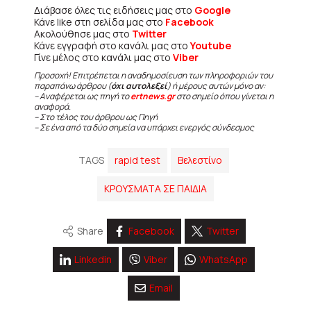
Διάβασε όλες τις ειδήσεις μας στο
Google
Κάνε like στη σελίδα μας στο
Facebook
Ακολούθησε μας στο
Twitter
Κάνε εγγραφή στο κανάλι μας στο
Youtube
Γίνε μέλος στο κανάλι μας στο
Viber
Προσοχή! Επιτρέπεται η αναδημοσίευση των πληροφοριών του
παραπάνω άρθρου (
όχι αυτολεξεί
) ή μέρους αυτών μόνο αν:
– Αναφέρεται ως πηγή το
ertnews.gr
στο σημείο όπου γίνεται η
αναφορά.
– Στο τέλος του άρθρου ως Πηγή
– Σε ένα από τα δύο σημεία να υπάρχει ενεργός σύνδεσμος
TAGS
rapid test
Βελεστίνο
ΚΡΟΥΣΜΑΤΑ ΣΕ ΠΑΙΔΙΑ
Share
Facebook
Twitter
Linkedin
Viber
WhatsApp
Email