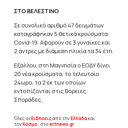
ΣΤΟ ΒΕΛΕΣΤΙΝΟ
Σε συνολικό αριθμό 47 δειγμάτων
καταγράφηκαν 5 θετικά κρούσματα
Covid-19. Αφορούν σε 3 γυναίκες και
2 άντρες με διάμεση ηλικία τα 34 έτη.
Εξάλλου, στη Μαγνησία ο ΕΟΔΥ δίνει
20 νέα κρούσματα, το τελευταίο
24ωρο, τα 2 εκ των οποίων
εντοπίζονται στις Βόρειες
Σποράδες.
Όλες οι
Ειδήσεις
από την
Ελλάδα
και
τον
Κόσμο
, στο
ertnews.gr