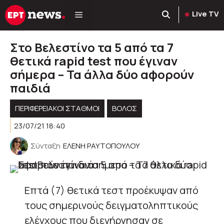
Μετάβαση
Live TV
σε
περιεχόμενο
Στο Βελεστίνο τα 5 από τα 7
θετικά rapid test που έγιναν
σήμερα – Τα άλλα δύο αφορούν
παιδιά
ΠΕΡΙΦΕΡΕΙΑΚΟΊ ΣΤΑΘΜΟΊ
ΒΟΛΟΣ
23/07/21 18:40
Σύνταξη
ΕΛΕΝΗ ΡΑΥΤΟΠΟΥΛΟΥ
Επτά (7) θετικά τεστ προέκυψαν από
τους σημερινούς δειγματοληπτικούς
ελέγχους που διενήργησαν σε