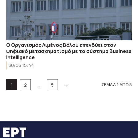
Ο Οργανισμός Λιμένος Βόλου επενδύει στον
ψηφιακό μετασχηματισμό με το σύστημα Business
Intelligence
30/06 15:44
→
Σελίδα
Σελίδα
Σελίδα
ΣΕΛΙΔΑ 1 ΑΠΟ 5
1
2
…
5