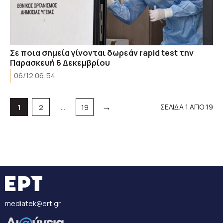
Σε ποια σημεία γίνονται δωρεάν rapid test την
Παρασκευή 6 Δεκεμβρίου
06/12 06:54
→
Σελίδα
Σελίδα
Σελίδα
ΣΕΛΙΔΑ 1 ΑΠΟ 19
1
2
…
19
mediatek@ert.gr