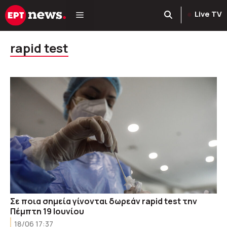
Μετάβαση
Live TV
σε
περιεχόμενο
rapid test
Σε ποια σημεία γίνονται δωρεάν rapid test την
Πέμπτη 19 Ioυνίου
18/06 17:37