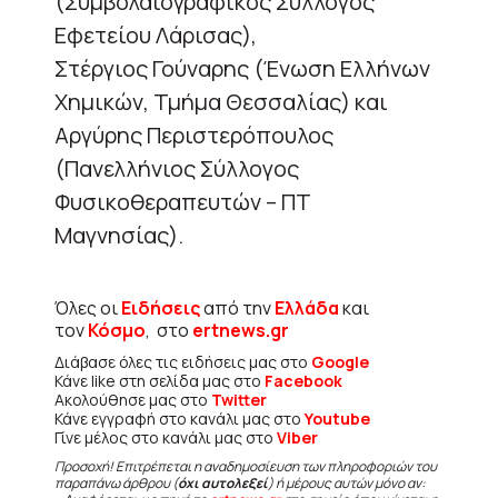
(Συμβολαιογραφικός Σύλλογος
Εφετείου Λάρισας),
Στέργιος Γούναρης (Ένωση Ελλήνων
Χημικών, Τμήμα Θεσσαλίας) και
Αργύρης Περιστερόπουλος
(Πανελλήνιος Σύλλογος
Φυσικοθεραπευτών – ΠΤ
Μαγνησίας).
Όλες οι
Ειδήσεις
από την
Ελλάδα
και
τον
Κόσμο
, στο
ertnews.gr
Διάβασε όλες τις ειδήσεις μας στο
Google
Κάνε like στη σελίδα μας στο
Facebook
Ακολούθησε μας στο
Twitter
Κάνε εγγραφή στο κανάλι μας στο
Youtube
Γίνε μέλος στο κανάλι μας στο
Viber
Προσοχή! Επιτρέπεται η αναδημοσίευση των πληροφοριών του
παραπάνω άρθρου (
όχι αυτολεξεί
) ή μέρους αυτών μόνο αν: