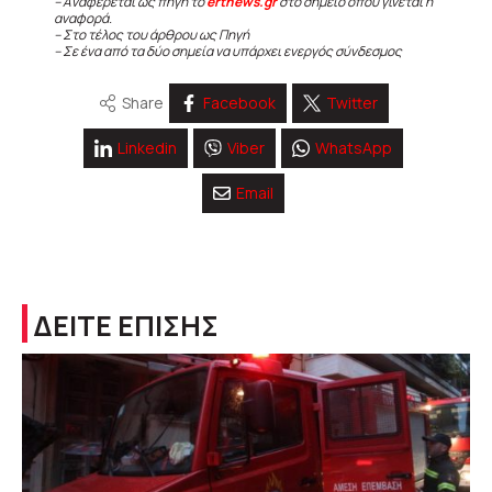
– Αναφέρεται ως πηγή το
ertnews.gr
στο σημείο όπου γίνεται η
αναφορά.
– Στο τέλος του άρθρου ως Πηγή
– Σε ένα από τα δύο σημεία να υπάρχει ενεργός σύνδεσμος
Share
Facebook
Twitter
Linkedin
Viber
WhatsApp
Email
ΔΕΙΤΕ ΕΠΙΣΗΣ