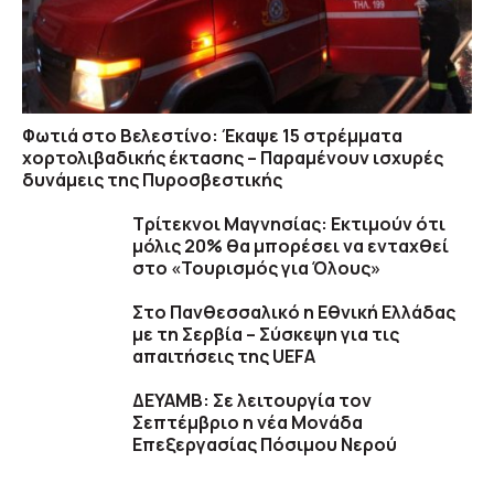
Φωτιά στο Βελεστίνο: Έκαψε 15 στρέμματα
χορτολιβαδικής έκτασης – Παραμένουν ισχυρές
δυνάμεις της Πυροσβεστικής
Τρίτεκνοι Μαγνησίας: Εκτιμούν ότι
μόλις 20% θα μπορέσει να ενταχθεί
στο «Τουρισμός για Όλους»
Στο Πανθεσσαλικό η Εθνική Ελλάδας
με τη Σερβία – Σύσκεψη για τις
απαιτήσεις της UEFA
ΔΕΥΑΜΒ: Σε λειτουργία τον
Σεπτέμβριο η νέα Μονάδα
Επεξεργασίας Πόσιμου Νερού