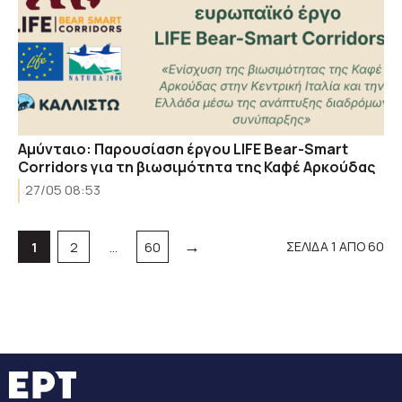
Αμύνταιο: Παρουσίαση έργου LIFE Bear-Smart
Corridors για τη βιωσιμότητα της Καφέ Αρκούδας
27/05 08:53
→
Σελίδα
Σελίδα
Σελίδα
ΣΕΛΙΔΑ 1 ΑΠΟ 60
1
2
…
60