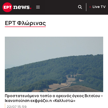
Μετάβαση
Live TV
σε
περιεχόμενο
ΕΡΤ Φλώρινας
Προστατευόμενο τοπίο ο ορεινός όγκος Βιτσίου –
Ικανοποίηση εκφράζει η «Καλλιστώ»
22/07 15:59