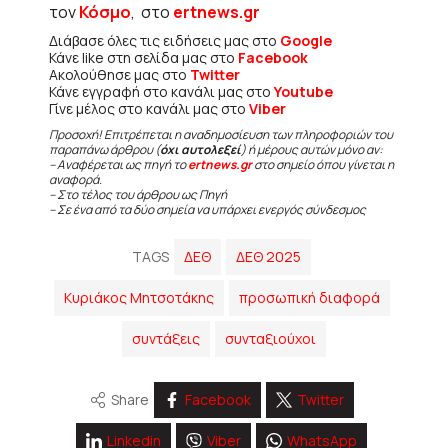
τον
Κόσμο
, στο
ertnews.gr
Διάβασε όλες τις ειδήσεις μας στο
Google
Κάνε like στη σελίδα μας στο
Facebook
Ακολούθησε μας στο
Twitter
Κάνε εγγραφή στο κανάλι μας στο
Youtube
Γίνε μέλος στο κανάλι μας στο
Viber
Προσοχή! Επιτρέπεται η αναδημοσίευση των πληροφοριών του
παραπάνω άρθρου (
όχι αυτολεξεί
) ή μέρους αυτών μόνο αν:
– Αναφέρεται ως πηγή το
ertnews.gr
στο σημείο όπου γίνεται η
αναφορά.
– Στο τέλος του άρθρου ως Πηγή
– Σε ένα από τα δύο σημεία να υπάρχει ενεργός σύνδεσμος
TAGS
ΔΕΘ
ΔΕΘ 2025
Κυριάκος Μητσοτάκης
προσωπική διαφορά
συντάξεις
συνταξιούχοι
Share
Facebook
Twitter
Linkedin
Viber
WhatsApp