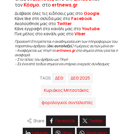
τον
Κόσμο
, στο
ertnews.gr
Διάβασε όλες τις ειδήσεις μας στο
Google
Κάνε like στη σελίδα μας στο
Facebook
Ακολούθησε μας στο
Twitter
Κάνε εγγραφή στο κανάλι μας στο
Youtube
Γίνε μέλος στο κανάλι μας στο
Viber
Προσοχή! Επιτρέπεται η αναδημοσίευση των πληροφοριών του
παραπάνω άρθρου (
όχι αυτολεξεί
) ή μέρους αυτών μόνο αν:
– Αναφέρεται ως πηγή το
ertnews.gr
στο σημείο όπου γίνεται η
αναφορά.
– Στο τέλος του άρθρου ως Πηγή
– Σε ένα από τα δύο σημεία να υπάρχει ενεργός σύνδεσμος
TAGS
ΔΕΘ
ΔΕΘ 2025
Κυριάκος Μητσοτάκης
φορολογικοί συντελεστές
Share
Facebook
Twitter
Linkedin
Viber
WhatsApp