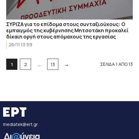
ΣΥΡΙΖΑ για το επίδομα στους συνταξιούχους: Ο
εμπαιγμός της κυβέρνησης Μητσοτάκη προκαλεί
δίκαιη οργή στους απόμαχους της εργασίας
26/11 13:59
→
Σελίδα
Σελίδα
Σελίδα
ΣΕΛΙΔΑ 1 ΑΠΟ 13
1
2
…
13
mediatek@ert.gr