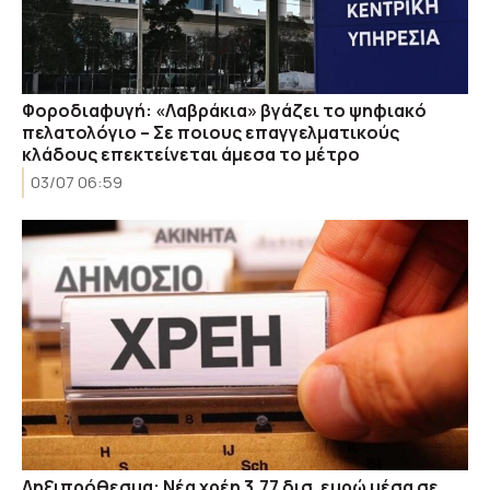
Φοροδιαφυγή: «Λαβράκια» βγάζει το ψηφιακό
πελατολόγιο – Σε ποιους επαγγελματικούς
κλάδους επεκτείνεται άμεσα το μέτρο
03/07 06:59
Ληξιπρόθεσμα: Νέα χρέη 3,77 δισ. ευρώ μέσα σε