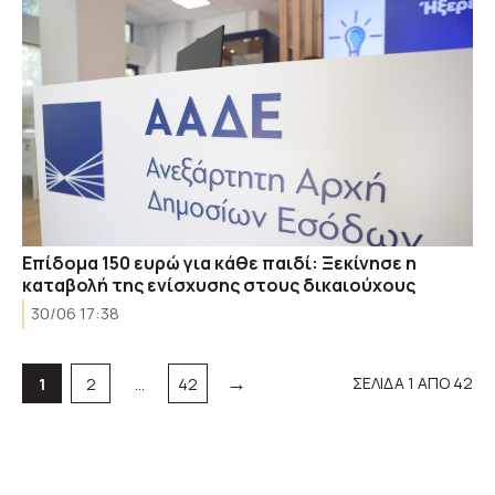
Επίδομα 150 ευρώ για κάθε παιδί: Ξεκίνησε η
καταβολή της ενίσχυσης στους δικαιούχους
30/06 17:38
→
Σελίδα
Σελίδα
Σελίδα
ΣΕΛΙΔΑ 1 ΑΠΟ 42
1
2
…
42