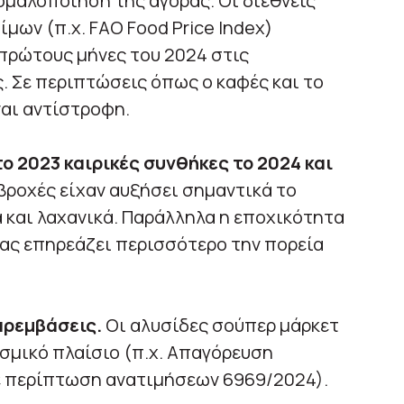
 ομαλοποίηση της αγοράς. Οι διεθνείς
μων (π.χ. FAO Food Price Index)
πρώτους μήνες του 2024 στις
 Σε περιπτώσεις όπως ο καφές και το
ναι αντίστροφη.
ο 2023 καιρικές συνθήκες το 2024 και
βροχές είχαν αυξήσει σημαντικά το
 και λαχανικά. Παράλληλα η εποχικότητα
ας επηρεάζει περισσότερο την πορεία
αρεμβάσεις.
Οι αλυσίδες σούπερ μάρκετ
σμικό πλαίσιο (π.χ. Απαγόρευση
 περίπτωση ανατιμήσεων 6969/2024).