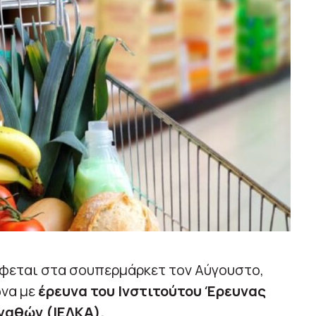
φεται στα σουπερμάρκετ τον Αύγουστο,
ωνα με
έρευνα του Ινστιτούτου Έρευνας
γαθών (ΙΕΛΚΑ).