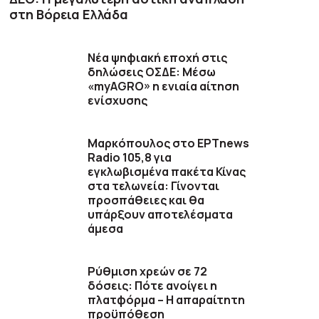
στη Βόρεια Ελλάδα
Νέα ψηφιακή εποχή στις
δηλώσεις ΟΣΔΕ: Μέσω
«myAGRO» η ενιαία αίτηση
ενίσχυσης
Μαρκόπουλος στο ΕΡΤnews
Radio 105,8 για
εγκλωβισμένα πακέτα Κίνας
στα τελωνεία: Γίνονται
προσπάθειες και θα
υπάρξουν αποτελέσματα
άμεσα
Ρύθμιση χρεών σε 72
δόσεις: Πότε ανοίγει η
πλατφόρμα – Η απαραίτητη
προϋπόθεση