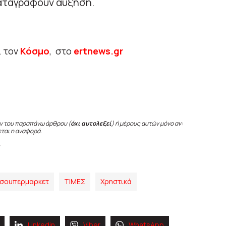
καταγράφουν αύξηση.
ι τον
Κόσμο
, στο
ertnews.gr
ν του παραπάνω άρθρου (
όχι αυτολεξεί
) ή μέρους αυτών μόνο αν:
εται η αναφορά.
σουπερμαρκετ
ΤΙΜΕΣ
Χρηστικά
Linkedin
Viber
WhatsApp