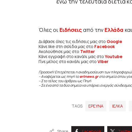
ενώ την τελευταία διετία 
Όλες οι
Ειδήσεις
από την
Ελλάδα
κα
Διάβασε όλες τις ειδήσεις μας στο
Google
Κάνε like στη σελίδα μας στο
Facebook
Ακολούθησε μας στο
Twitter
Κάνε εγγραφή στο κανάλι μας στο
Youtube
Γίνε μέλος στο κανάλι μας στο
Viber
Προσοχή! Επιτρέπεται η αναδημοσίευση των πληροφοριώ
– Αναφέρεται ως πηγή το
ertnews.gr
στο σημείο όπου γίν
– Στο τέλος του άρθρου ως Πηγή
– Σε ένα από τα δύο σημεία να υπάρχει ενεργός σύνδεσμος
TAGS
ΕΡΕΥΝΑ
ΙΕΛΚΑ
Share
Facebook
Twitter