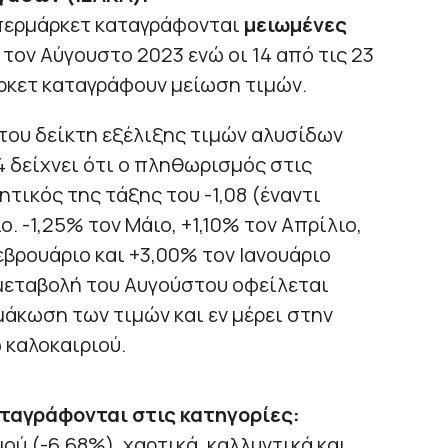
υπερμάρκετ καταγράφονται
μειωμένες
 τον Αύγουστο 2023 ενώ οι 14 από τις 23
κετ καταγράφουν μείωση τιμών.
του δείκτη εξέλιξης τιμών αλυσίδων
 δείχνει ότι ο πληθωρισμός στις
τικός της τάξης του -1,08 (έναντι
ιο. -1,25% τον Μάιο, +1,10% τον Απρίλιο,
εβρουάριο και +3,00% τον Ιανουάριο
 μεταβολή του Αυγούστου οφείλεται
άκωση των τιμών και εν μέρει στην
 καλοκαιριού.
ταγράφονται στις κατηγορίες:
ύ (-6,68%), χαρτικά, καλλυντικά και