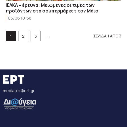
ΙΕΛΚΑ – έρευνα: Μειωμένες οι τιμές των
προϊόντων στα σουπερμάρκετ τον Μάιο
05/06 10:58
→
ΣΕΛΙΔΑ 1 ΑΠΟ 3
Σελίδα
Σελίδα
Σελίδα
1
2
3
mediatek@ert.gr