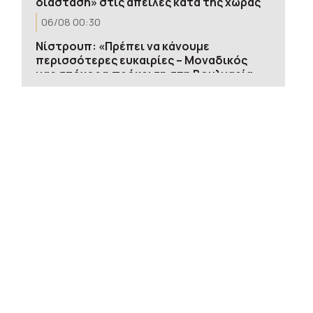
διάσταση» στις απειλές κατά της χώρας
06/08 00:30
Νίστρουπ: «Πρέπει να κάνουμε
περισσότερες ευκαιρίες – Μοναδικός
μας στόχος η πρόκριση στη Βουλγαρία»
06/08 00:13
Οι ΗΠΑ αναστέλλουν τις εισαγωγές από
τον μεγαλύτερο παραγωγό αβοκάντο
του Μεξικού
06/08 00:04
Ιράν: Ο Πεζεσκιάν δήλωσε ότι η
επικοινωνία με τον Μοτζτάμπα Χαμενεΐ
είναι «τώρα πολύ δύσκολη»
05/08 23:48
Conference League: Κακή εμφάνιση και
1-1 στο ΟΑΚΑ για τον Παναθηναϊκό με
την ΤΣΚΑ 1948 – Όλα θα κριθούν στη
Σόφια