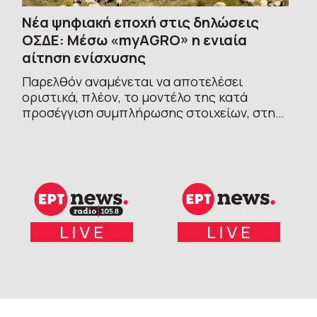
Νέα ψηφιακή εποχή στις δηλώσεις
ΟΣΔΕ: Μέσω «myAGRO» η ενιαία
αίτηση ενίσχυσης
Παρελθόν αναμένεται να αποτελέσει
οριστικά, πλέον, το μοντέλο της κατά
προσέγγιση συμπλήρωσης στοιχείων, στην
υποβολή των αιτήσεων για αγροτικές
ενισχύσεις. Η ΑΑΔΕ ενεργοποιεί μια νέα
ηλεκτρονική πλατφόρμα, τη MyAgro, που