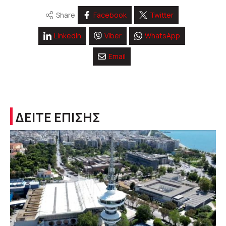
Share
Facebook
Twitter
Linkedin
Viber
WhatsApp
Email
ΔΕΙΤΕ ΕΠΙΣΗΣ