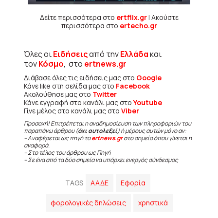
Δείτε περισσότερα στο
ertflix.gr
| Ακούστε
περισσότερα στο
ertecho.gr
Όλες οι
Ειδήσεις
από την
Ελλάδα
και
τον
Κόσμο
, στο
ertnews.gr
Διάβασε όλες τις ειδήσεις μας στο
Google
Κάνε like στη σελίδα μας στο
Facebook
Ακολούθησε μας στο
Twitter
Κάνε εγγραφή στο κανάλι μας στο
Youtube
Γίνε μέλος στο κανάλι μας στο
Viber
Προσοχή! Επιτρέπεται η αναδημοσίευση των πληροφοριών του
παραπάνω άρθρου (
όχι αυτολεξεί
) ή μέρους αυτών μόνο αν:
– Αναφέρεται ως πηγή το
ertnews.gr
στο σημείο όπου γίνεται η
αναφορά.
– Στο τέλος του άρθρου ως Πηγή
– Σε ένα από τα δύο σημεία να υπάρχει ενεργός σύνδεσμος
TAGS
ΑΑΔΕ
Εφορία
φορολογικές δηλώσεις
χρηστικά