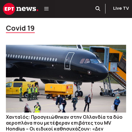
Μετάβαση
Live TV
σε
περιεχόμενο
Covid 19
Χανταϊός: Προσγειώθηκαν στην Ολλανδία τα δύο
αεροπλάνα που μετέφεραν επιβάτες του MV
Hondius – Οι ειδικοί καθησυχάζουν: «Δεν