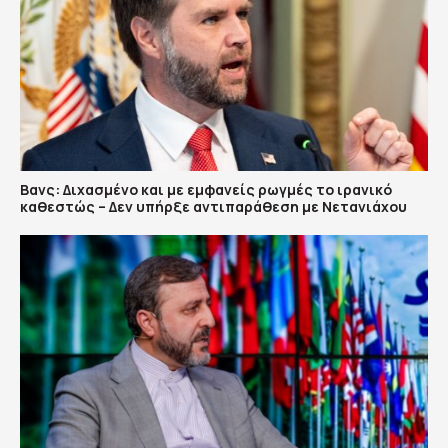
Βανς: Διχασμένο και με εμφανείς ρωγμές το ιρανικό
καθεστώς – Δεν υπήρξε αντιπαράθεση με Νετανιάχου