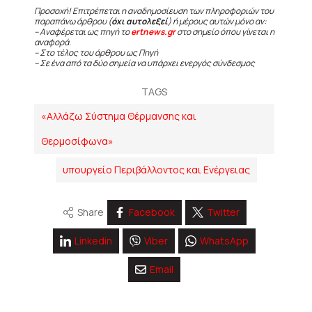
Προσοχή! Επιτρέπεται η αναδημοσίευση των πληροφοριών του
παραπάνω άρθρου (
όχι αυτολεξεί
) ή μέρους αυτών μόνο αν:
– Αναφέρεται ως πηγή το
ertnews.gr
στο σημείο όπου γίνεται η
αναφορά.
– Στο τέλος του άρθρου ως Πηγή
– Σε ένα από τα δύο σημεία να υπάρχει ενεργός σύνδεσμος
TAGS
«Αλλάζω Σύστημα Θέρμανσης και
Θερμοσίφωνα»
υπουργείο Περιβάλλοντος και Ενέργειας
Share
Facebook
Twitter
Linkedin
Viber
WhatsApp
Email