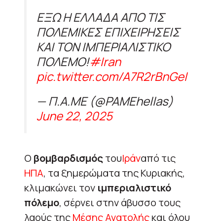
ΕΞΩ Η ΕΛΛΑΔΑ ΑΠΟ ΤΙΣ
ΠΟΛΕΜΙΚΕΣ ΕΠΙΧΕΙΡΗΣΕΙΣ
ΚΑΙ ΤΟΝ ΙΜΠΕΡΙΑΛΙΣΤΙΚΟ
ΠΟΛΕΜΟ!
#Iran
pic.twitter.com/A7R2rBnGeI
— Π.Α.ΜΕ (@PAMEhellas)
June 22, 2025
Ο
βομβαρδισμός
του
Ιράν
από τις
ΗΠΑ
, τα ξημερώματα της Κυριακής,
κλιμακώνει τον
ιμπεριαλιστικό
πόλεμο
, σέρνει στην άβυσσο τους
λαούς της
Μέσης Ανατολής
και όλου