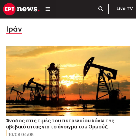
Μετάβαση
Live TV
σε
περιεχόμενο
Ιράν
Άνοδος στις τιμές του πετρελαίου λόγω της
αβεβαιότητας για το άνοιγμα του Ορμούζ
10/08 04:08