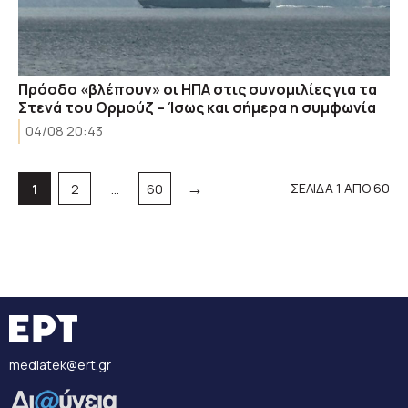
Πρόοδο «βλέπουν» οι ΗΠΑ στις συνομιλίες για τα
Στενά του Ορμούζ – Ίσως και σήμερα η συμφωνία
04/08 20:43
→
Σελίδα
Σελίδα
Σελίδα
ΣΕΛΙΔΑ 1 ΑΠΟ 60
1
2
…
60
mediatek@ert.gr