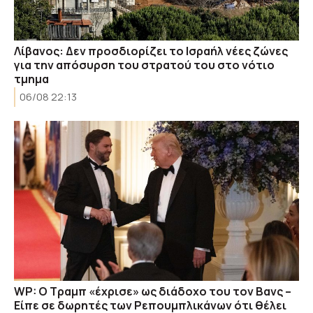
Λίβανος: Δεν προσδιορίζει το Ισραήλ νέες ζώνες
για την απόσυρση του στρατού του στο νότιο
τμημα
06/08 22:13
WP: Ο Τραμπ «έχρισε» ως διάδοχο του τον Βανς –
Είπε σε δωρητές των Ρεπουμπλικάνων ότι θέλει