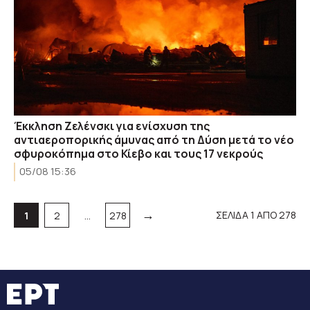
Έκκληση Ζελένσκι για ενίσχυση της
αντιαεροπορικής άμυνας από τη Δύση μετά το νέο
σφυροκόπημα στο Κίεβο και τους 17 νεκρούς
05/08 15:36
→
Σελίδα
Σελίδα
Σελίδα
ΣΕΛΙΔΑ 1 ΑΠΟ 278
1
2
…
278