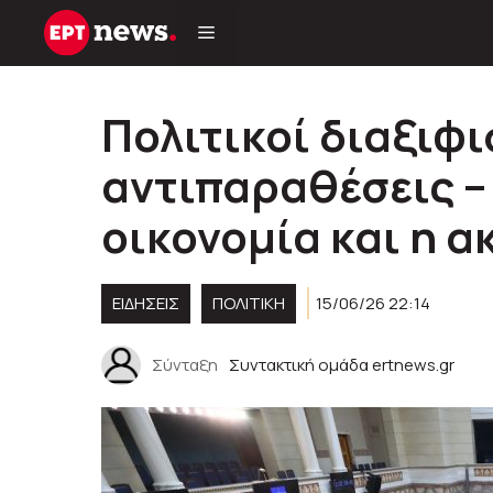
Μετάβαση
σε
περιεχόμενο
Πολιτικοί διαξιφι
αντιπαραθέσεις –
οικονομία και η α
ΕΙΔΗΣΕΙΣ
ΠΟΛΙΤΙΚΉ
15/06/26 22:14
Σύνταξη
Συντακτική ομάδα ertnews.gr