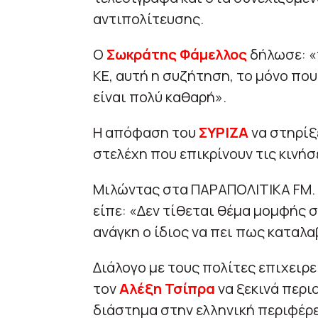
αντιπολίτευσης.
Ο
Σωκράτης Φάμελλος
δήλωσε: «
ΚΕ, αυτή η συζήτηση, το μόνο που
είναι πολύ καθαρή».
Η απόφαση του
ΣΥΡΙΖΑ
να στηρίξε
στελέχη που επικρίνουν τις κινήσ
Μιλώντας στα ΠΑΡΑΠΟΛΙΤΙΚΑ FM. 
είπε: «Δεν τίθεται θέμα μομφής 
ανάγκη ο ίδιος να πει πως καταλα
Διάλογο με τους πολίτες επιχειρε
τον
Αλέξη Τσίπρα
να ξεκινά περι
διάστημα στην ελληνική περιφέρε