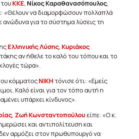
 του
ΚΚΕ
,
Νίκος Καραθανασόπουλος
,
: «Θέλουν να διαμορφώσουν πολλαπλά
ε ανώδυνα για το σύστημα λύσεις τη
της
Ελληνικής Λύσης
,
Κυριάκος
άκης αν ήθελε το καλό του τόπου και το
εκλογές τώρα».
του κόμματος
ΝΙΚΗ
τόνισε ότι: «Εμείς
μοι. Καλό είναι για τον τόπο αυτή η
αμένει υπάρχει κίνδυνος».
ρίας
,
Ζωή Κωνσταντοπούλου
είπε: «Ο κ.
ημερώσει και αντιπολίτευση και
, δεν αρμόζει στον πρωθυπουργό να