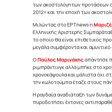
των ακοστολόγητων προτάσεων σχ
2012» και την εποχή των ακοστο
Μιλώντας στο ΕΡΤnews η
Μαριζέ
Ελληνικής Αριστερής Συμπαράταξη
το οποίο θα είναι επιθετικός πρ
μεγάλα συμφέροντα και αμυντικό 
Ο
Παύλος Μαρινάκης
απάντησε πω
ριμπράντινγκ αλλά μπήκε στο χρο
χρονοκάψουλα και μάλιστα όχι στ
την κωλοτούμπα έταζε στους πάν
Η ραγδαία αναδιάταξη των δυνάμε
πυροδοτήσει έντονες αντιπαραθέσ