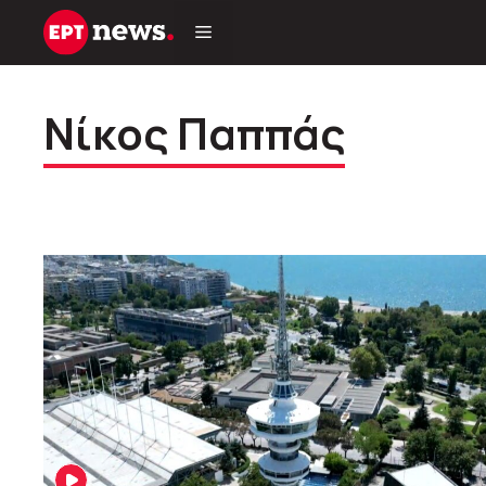
Μετάβαση
σε
περιεχόμενο
Νίκος Παππάς