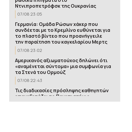
Ντνιπροπετρόφσκ της Ουκρανίας
07/08 23:05
Γερμανία: Ομάδα Ρώσων χάκερ που
συνδέεται με το Κρεμλίνο ευθύνεται για
το πλαστό βίντεο που προανήγγειλε
την παραίτηση του καγκελαρίου Μερτς
07/08 23:02
Αμερικανός αξιωματούχος δηλώνει ότι
«αναμένεται σύντομα» μια συμφωνία για
τα Στενά του Ορμούζ
07/08 22:43
Τις διαδικασίες πρόσληψης καθηγητών
επανεξετάζει το Πανεπιστήμιο
Κέμπριτζ μετά την παραίτηση Άρντεϊ
που κατηγορήθηκε για λογοκλοπή
07/08 22:41
Πυρκαγιά σε ισόγειο κατάστημα στον