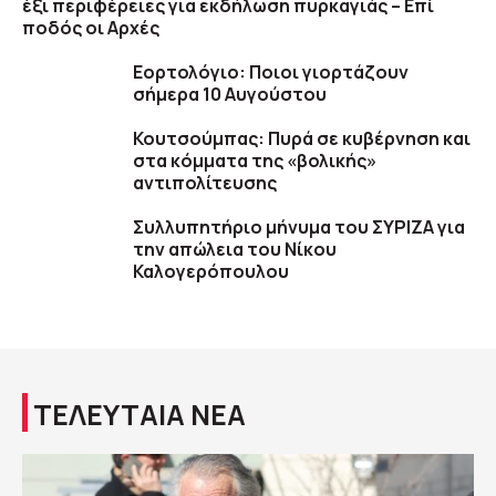
έξι περιφέρειες για εκδήλωση πυρκαγιάς – Επί
ποδός οι Αρχές
Εορτολόγιο: Ποιοι γιορτάζουν
σήμερα 10 Αυγούστου
Κουτσούμπας: Πυρά σε κυβέρνηση και
στα κόμματα της «βολικής»
αντιπολίτευσης
Συλλυπητήριο μήνυμα του ΣΥΡΙΖΑ για
την απώλεια του Νίκου
Καλογερόπουλου
ΤΕΛΕΥΤΑΙΑ ΝΕΑ