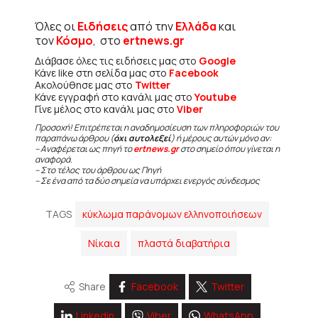
Όλες οι
Ειδήσεις
από την
Ελλάδα
και
τον
Κόσμο
, στο
ertnews.gr
Διάβασε όλες τις ειδήσεις μας στο
Google
Κάνε like στη σελίδα μας στο
Facebook
Ακολούθησε μας στο
Twitter
Κάνε εγγραφή στο κανάλι μας στο
Youtube
Γίνε μέλος στο κανάλι μας στο
Viber
Προσοχή! Επιτρέπεται η αναδημοσίευση των πληροφοριών του
παραπάνω άρθρου (
όχι αυτολεξεί
) ή μέρους αυτών μόνο αν:
– Αναφέρεται ως πηγή το
ertnews.gr
στο σημείο όπου γίνεται η
αναφορά.
– Στο τέλος του άρθρου ως Πηγή
– Σε ένα από τα δύο σημεία να υπάρχει ενεργός σύνδεσμος
TAGS
κύκλωμα παράνομων ελληνοποιήσεων
Νίκαια
πλαστά διαβατήρια
Share
Facebook
Twitter
Linkedin
Viber
WhatsApp