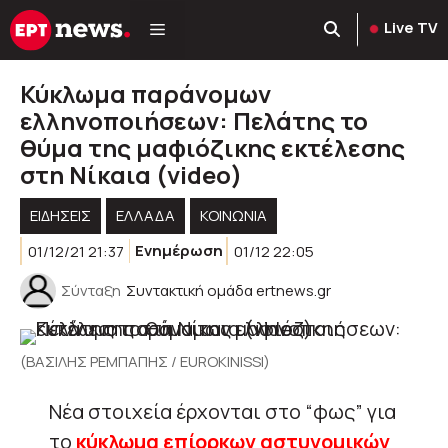
Μετάβαση
Live TV
σε
περιεχόμενο
Κύκλωμα παράνομων
ελληνοποιήσεων: Πελάτης το
θύμα της μαφιόζικης εκτέλεσης
στη Νίκαια (video)
ΕΙΔΗΣΕΙΣ
ΕΛΛΑΔΑ
ΚΟΙΝΩΝΊΑ
01/12/21 21:37
Ενημέρωση
01/12 22:05
Σύνταξη
Συντακτική ομάδα ertnews.gr
(ΒΑΣΙΛΗΣ ΡΕΜΠΑΠΗΣ / EUROKINISSI)
Νέα στοιχεία έρχονται στο “φως” για
το
κύκλωμα επίορκων αστυνομικών