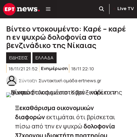
Μετάβαση
Live TV
σε
περιεχόμενο
Βίντεο ντοκουμέντο: Καρέ – καρέ
η εν ψυχρώ δολοφονία στο
βενζινάδικο της Νίκαιας
ΕΙΔΗΣΕΙΣ
ΕΛΛΑΔΑ
18/11/21 21:52
Ενημέρωση
18/11 22:10
Σύνταξη
Συντακτική ομάδα ertnews.gr
Ξεκαθάρισμα οικονομικών
διαφορών
εκτιμάται ότι βρίσκεται
πίσω από την εν ψυχρώ
δολοφονία
37χρονου ιδιοκτήτη πρατηρίου