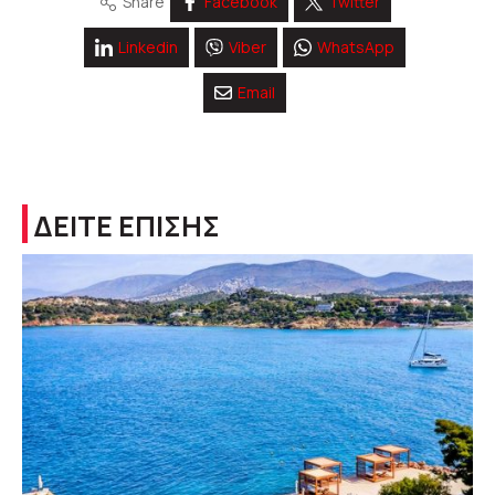
Share
Facebook
Twitter
Linkedin
Viber
WhatsApp
Email
ΔΕΙΤΕ ΕΠΙΣΗΣ