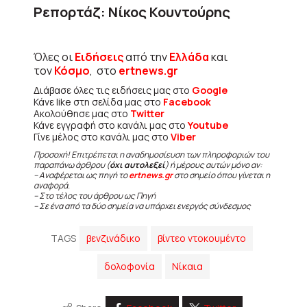
Ρεπορτάζ: Νίκος Κουντούρης
Όλες οι
Ειδήσεις
από την
Ελλάδα
και
τον
Κόσμο
, στο
ertnews.gr
Διάβασε όλες τις ειδήσεις μας στο
Google
Κάνε like στη σελίδα μας στο
Facebook
Ακολούθησε μας στο
Twitter
Κάνε εγγραφή στο κανάλι μας στο
Youtube
Γίνε μέλος στο κανάλι μας στο
Viber
Προσοχή! Επιτρέπεται η αναδημοσίευση των πληροφοριών του
παραπάνω άρθρου (
όχι αυτολεξεί
) ή μέρους αυτών μόνο αν:
– Αναφέρεται ως πηγή το
ertnews.gr
στο σημείο όπου γίνεται η
αναφορά.
– Στο τέλος του άρθρου ως Πηγή
– Σε ένα από τα δύο σημεία να υπάρχει ενεργός σύνδεσμος
TAGS
βενζινάδικο
βίντεο ντοκουμέντο
δολοφονία
Νίκαια