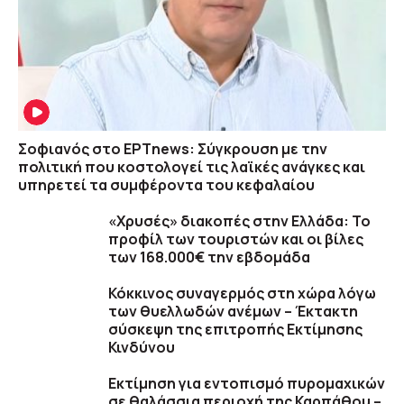
Σοφιανός στο ΕΡΤnews: Σύγκρουση με την
πολιτική που κοστολογεί τις λαϊκές ανάγκες και
υπηρετεί τα συμφέροντα του κεφαλαίου
«Χρυσές» διακοπές στην Ελλάδα: Το
προφίλ των τουριστών και οι βίλες
των 168.000€ την εβδομάδα
Κόκκινος συναγερμός στη χώρα λόγω
των θυελλωδών ανέμων – Έκτακτη
σύσκεψη της επιτροπής Εκτίμησης
Κινδύνου
Εκτίμηση για εντοπισμό πυρομαχικών
σε θαλάσσια περιοχή της Καρπάθου –