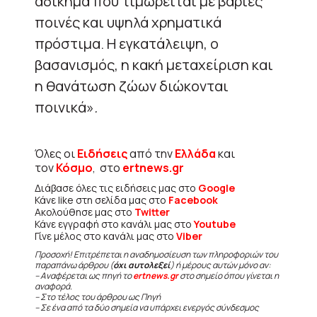
αδίκημα που τιμωρείται με βαριές
ποινές και υψηλά χρηματικά
πρόστιμα. Η εγκατάλειψη, ο
βασανισμός, η κακή μεταχείριση και
η θανάτωση ζώων διώκονται
ποινικά»
.
Όλες οι
Ειδήσεις
από την
Ελλάδα
και
τον
Κόσμο
, στο
ertnews.gr
Διάβασε όλες τις ειδήσεις μας στο
Google
Κάνε like στη σελίδα μας στο
Facebook
Ακολούθησε μας στο
Twitter
Κάνε εγγραφή στο κανάλι μας στο
Youtube
Γίνε μέλος στο κανάλι μας στο
Viber
Προσοχή! Επιτρέπεται η αναδημοσίευση των πληροφοριών του
παραπάνω άρθρου (
όχι αυτολεξεί
) ή μέρους αυτών μόνο αν:
– Αναφέρεται ως πηγή το
ertnews.gr
στο σημείο όπου γίνεται η
αναφορά.
– Στο τέλος του άρθρου ως Πηγή
– Σε ένα από τα δύο σημεία να υπάρχει ενεργός σύνδεσμος