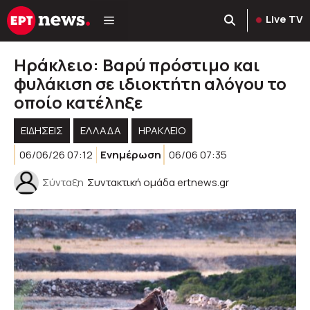
Μετάβαση
Live TV
σε
περιεχόμενο
Ηράκλειο: Βαρύ πρόστιμο και
φυλάκιση σε ιδιοκτήτη αλόγου το
οποίο κατέληξε
ΕΙΔΗΣΕΙΣ
ΕΛΛΑΔΑ
ΗΡΑΚΛΕΙΟ
06/06/26 07:12
Ενημέρωση
06/06 07:35
Σύνταξη
Συντακτική ομάδα ertnews.gr