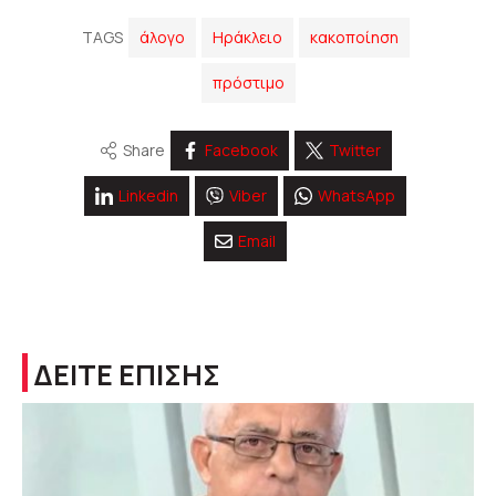
TAGS
άλογο
Ηράκλειο
κακοποίηση
πρόστιμο
Share
Facebook
Twitter
Linkedin
Viber
WhatsApp
Email
ΔΕΙΤΕ ΕΠΙΣΗΣ