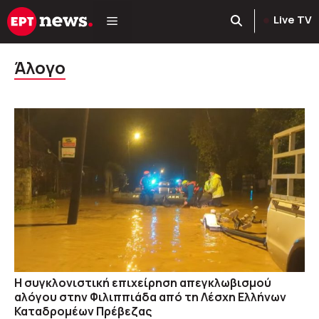
Μετάβαση
Live TV
σε
περιεχόμενο
Άλογο
Η συγκλονιστική επιχείρηση απεγκλωβισμού
αλόγου στην Φιλιππιάδα από τη Λέσχη Ελλήνων
Καταδρομέων Πρέβεζας