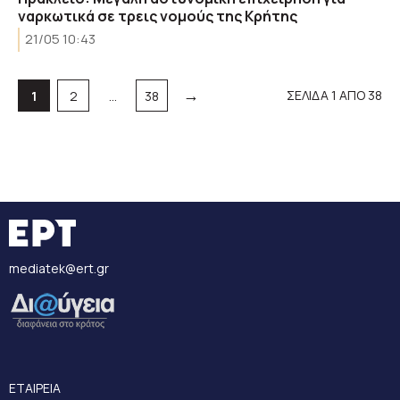
ναρκωτικά σε τρεις νομούς της Κρήτης
21/05 10:43
→
Σελίδα
Σελίδα
Σελίδα
ΣΕΛΙΔΑ 1 ΑΠΟ 38
1
2
…
38
mediatek@ert.gr
ΕΤΑΙΡΕΙΑ