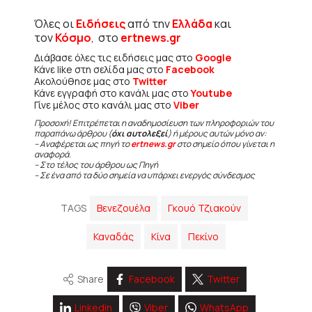
Όλες οι
Ειδήσεις
από την
Ελλάδα
και
τον
Κόσμο
, στο
ertnews.gr
Διάβασε όλες τις ειδήσεις μας στο
Google
Κάνε like στη σελίδα μας στο
Facebook
Ακολούθησε μας στο
Twitter
Κάνε εγγραφή στο κανάλι μας στο
Youtube
Γίνε μέλος στο κανάλι μας στο
Viber
Προσοχή! Επιτρέπεται η αναδημοσίευση των πληροφοριών του
παραπάνω άρθρου (
όχι αυτολεξεί
) ή μέρους αυτών μόνο αν:
– Αναφέρεται ως πηγή το
ertnews.gr
στο σημείο όπου γίνεται η
αναφορά.
– Στο τέλος του άρθρου ως Πηγή
– Σε ένα από τα δύο σημεία να υπάρχει ενεργός σύνδεσμος
TAGS
Βενεζουέλα
Γκουό Τζιακούν
Καναδάς
Κίνα
Πεκίνο
Share
Facebook
Twitter
Linkedin
Viber
WhatsApp