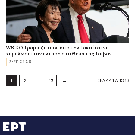
WSJ: Ο Τραμπ ζήτησε από την Τακαΐτσι να
χαμηλώσει την ένταση στο θέμα της Ταϊβάν
27/11 01:59
→
Σελίδα
Σελίδα
Σελίδα
ΣΕΛΙΔΑ 1 ΑΠΟ 13
1
2
…
13