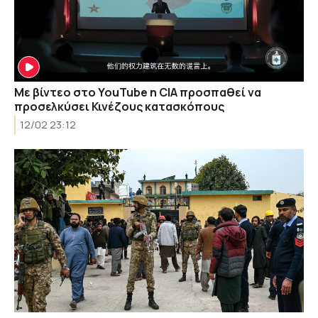
Με βίντεο στο YouTube η CIA προσπαθεί να
προσελκύσει Κινέζους κατασκόπους
12/02 23:12