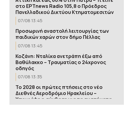
στο ΕΡΤnews Radio 105,8 ο Πρόεδρος
Πανελλαδικού Δικτύου Κτηματομεσιτών
07/08 13:45
Προσωρινή αναστολή λειτουργίας των
παιδικών χαρών στον δήμο Πέλλας
07/08 13:45
Κοζάνη: Νταλίκα ανετράπη έξω από
Βαθύλακκο – Τραυματίας ο 24χρονος
οδηγός
07/08 13:35
Το 2028 οι πρώτες πτήσεις στο νέο
Διεθνές Αεροδρόμιο Ηρακλείου –
Υπεγράφη η σύμβαση για τα συστήματα
ραδιοναυτιλίας
07/08 13:32
Συνεχίζεται το κύμα εισόδου
εκδρομέων από το τελωνείο Ευζώνων-