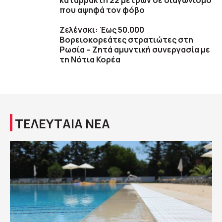
καταρράκτη 22 μέτρων σε διαγωνισμό
που αψηφά τον φόβο
Ζελένσκι: Έως 50.000
Βορειοκορεάτες στρατιώτες στη
Ρωσία – Ζητά αμυντική συνεργασία με
τη Νότια Κορέα
ΤΕΛΕΥΤΑΙΑ ΝΕΑ