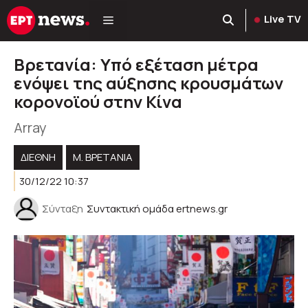
Μετάβαση
Live TV
σε
περιεχόμενο
Βρετανία: Υπό εξέταση μέτρα
ενόψει της αύξησης κρουσμάτων
κορονοϊού στην Κίνα
Array
ΔΙΕΘΝΗ
M. ΒΡΕΤΑΝΊΑ
30/12/22 10:37
Σύνταξη
Συντακτική ομάδα ertnews.gr