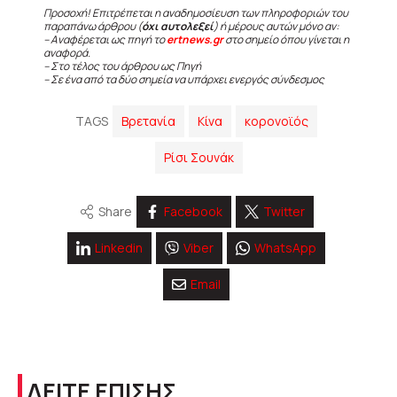
Προσοχή! Επιτρέπεται η αναδημοσίευση των πληροφοριών του
παραπάνω άρθρου (
όχι αυτολεξεί
) ή μέρους αυτών μόνο αν:
– Αναφέρεται ως πηγή το
ertnews.gr
στο σημείο όπου γίνεται η
αναφορά.
– Στο τέλος του άρθρου ως Πηγή
– Σε ένα από τα δύο σημεία να υπάρχει ενεργός σύνδεσμος
TAGS
Βρετανία
Κίνα
κορονοϊός
Ρίσι Σουνάκ
Share
Facebook
Twitter
Linkedin
Viber
WhatsApp
Email
ΔΕΙΤΕ ΕΠΙΣΗΣ