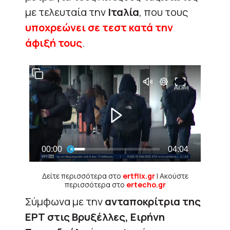
με τελευταία την
Ιταλία
, που τους
υποχρεώνει σε τεστ κατά την
άφιξή τους
.
Δείτε περισσότερα στο
ertflix.gr
| Ακούστε
περισσότερα στο
ertecho.gr
Σύμφωνα με την
ανταποκρίτρια της
ΕΡΤ στις Βρυξέλλες, Ειρήνη