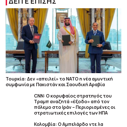
ΔΕΙΤΕ ΕΠΙΣΗΣ
Τουρκία: Δεν «απειλεί» το ΝΑΤΟ η νέα αμυντική
συμφωνία με Πακιστάν και Σαουδική Αραβία
CNN: Ο κορυφαίος στρατηγός του
Τραμπ αναζητά «έξοδο» από τον
πόλεμο στο Ιράν – Περιορισμένες οι
στρατιωτικές επιλογές των ΗΠΑ
Κολομβία: Ο Αμπελάρδο ντε λα