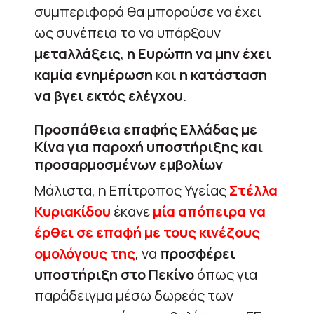
συμπεριφορά θα μπορούσε να έχει
ως συνέπεια το να υπάρξουν
μεταλλάξεις
,
η Ευρώπη να μην έχει
καμία ενημέρωση
και
η κατάσταση
να βγει εκτός ελέγχου
.
Προσπάθεια επαφής Ελλάδας με
Κίνα για παροχή υποστήριξης και
προσαρμοσμένων εμβολίων
Μάλιστα, η Επίτροπος Υγείας
Στέλλα
Κυριακίδου
έκανε
μία απόπειρα να
έρθει σε επαφή με τους κινέζους
ομολόγους της
, να
προσφέρει
υποστήριξη στο Πεκίνο
όπως για
παράδειγμα μέσω δωρεάς των