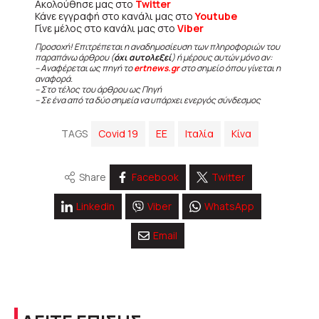
Ακολούθησε μας στο
Twitter
Κάνε εγγραφή στο κανάλι μας στο
Youtube
Γίνε μέλος στο κανάλι μας στο
Viber
Προσοχή! Επιτρέπεται η αναδημοσίευση των πληροφοριών του
παραπάνω άρθρου (
όχι αυτολεξεί
) ή μέρους αυτών μόνο αν:
– Αναφέρεται ως πηγή το
ertnews.gr
στο σημείο όπου γίνεται η
αναφορά.
– Στο τέλος του άρθρου ως Πηγή
– Σε ένα από τα δύο σημεία να υπάρχει ενεργός σύνδεσμος
TAGS
Covid 19
ΕΕ
Ιταλία
Κίνα
Share
Facebook
Twitter
Linkedin
Viber
WhatsApp
Email