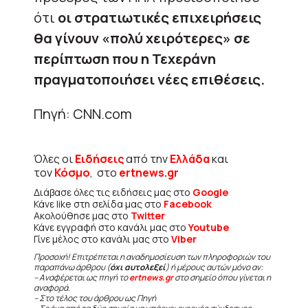
ότι
οι στρατιωτικές επιχειρήσεις
θα γίνουν «πολύ χειρότερες» σε
περίπτωση που η Τεχεράνη
πραγματοποιήσει νέες επιθέσεις.
Πηγή: CNN.com
Όλες οι
Ειδήσεις
από την
Ελλάδα
και
τον
Κόσμο
, στο
ertnews.gr
Διάβασε όλες τις ειδήσεις μας στο
Google
Κάνε like στη σελίδα μας στο
Facebook
Ακολούθησε μας στο
Twitter
Κάνε εγγραφή στο κανάλι μας στο
Youtube
Γίνε μέλος στο κανάλι μας στο
Viber
Προσοχή! Επιτρέπεται η αναδημοσίευση των πληροφοριών του
παραπάνω άρθρου (
όχι αυτολεξεί
) ή μέρους αυτών μόνο αν:
– Αναφέρεται ως πηγή το
ertnews.gr
στο σημείο όπου γίνεται η
αναφορά.
– Στο τέλος του άρθρου ως Πηγή