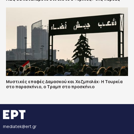
​Μυστικές επαφές Δαμασκού και Χεζμπολάχ: Η Τουρκία
στο παρασκήνιο, ο Τραμπ στο προσκήνιο
mediatek@ert.gr