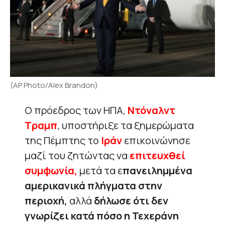
(AP Photo/Alex Brandon)
Ο πρόεδρος των ΗΠΑ,
Ντόναλντ
Τραμπ
, υποστήριξε τα ξημερώματα
της Πέμπτης το
Ιράν
επικοινώνησε
μαζί του ζητώντας να
επιτευχθεί
συμφωνία,
μετά τα ε
πανειλημμένα
αμερικανικά πλήγματα στην
περιοχή,
αλλά
δήλωσε ότι δεν
γνωρίζει κατά πόσο η Τεχεράνη