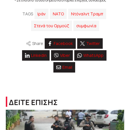
– Σε ένα από τα δύο σημεία να υπάρχει ενεργός σύνδεσμος
TAGS
Ιράν
ΝΑΤΟ
Ντόναλντ Τραμπ
Στενά του Ορμούζ
συμφωνία
Share
Facebook
Twitter
Linkedin
Viber
WhatsApp
Email
ΔΕΙΤΕ ΕΠΙΣΗΣ