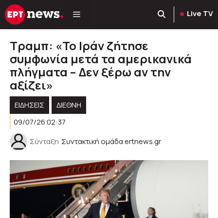
Μετάβαση
Live TV
σε
περιεχόμενο
Τραμπ: «Το Ιράν ζήτησε
συμφωνία μετά τα αμερικανικά
πλήγματα – Δεν ξέρω αν την
αξίζει»
ΕΙΔΗΣΕΙΣ
ΔΙΕΘΝΗ
09/07/26 02:37
Σύνταξη
Συντακτική ομάδα ertnews.gr