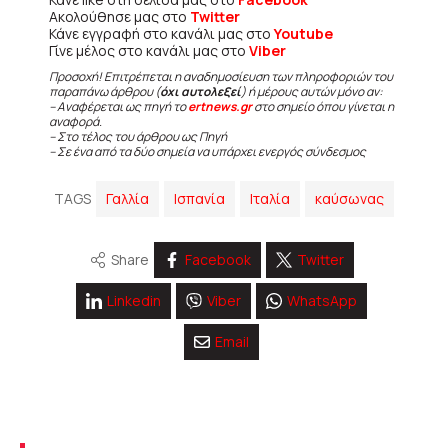
Ακολούθησε μας στο
Twitter
Κάνε εγγραφή στο κανάλι μας στο
Youtube
Γίνε μέλος στο κανάλι μας στο
Viber
Προσοχή! Επιτρέπεται η αναδημοσίευση των πληροφοριών του
παραπάνω άρθρου (
όχι αυτολεξεί
) ή μέρους αυτών μόνο αν:
– Αναφέρεται ως πηγή το
ertnews.gr
στο σημείο όπου γίνεται η
αναφορά.
– Στο τέλος του άρθρου ως Πηγή
– Σε ένα από τα δύο σημεία να υπάρχει ενεργός σύνδεσμος
TAGS
Γαλλία
Ισπανία
Ιταλία
καύσωνας
Share
Facebook
Twitter
Linkedin
Viber
WhatsApp
Email