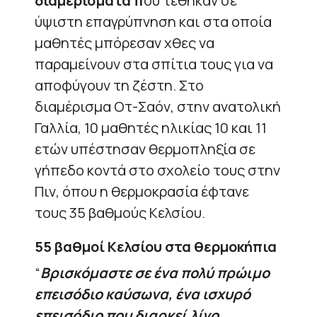
διαμερίσματα π
ου τέθηκαν σε
ύψιστη επαγρύπνηση και στα οποία
μαθητές μπόρεσαν χθες να
παραμείνουν στα σπίτια τους για να
αποφύγουν τη ζέστη. Στο
διαμέρισμα Οτ-Σαόν, στην ανατολική
Γαλλία, 10 μαθητές ηλικίας 10 και 11
ετών υπέστησαν θερμοπληξία σε
γήπεδο κοντά στο σχολείο τους στην
Πιν, όπου η θερμοκρασία έφτανε
τους 35 βαθμούς Κελσίου.
55 βαθμοί Κελσίου στα θερμοκήπια
“
Βρισκόμαστε σε ένα πολύ πρώιμο
επεισόδιο καύσωνα, ένα ισχυρό
επεισόδιο που διαρκεί λίγο