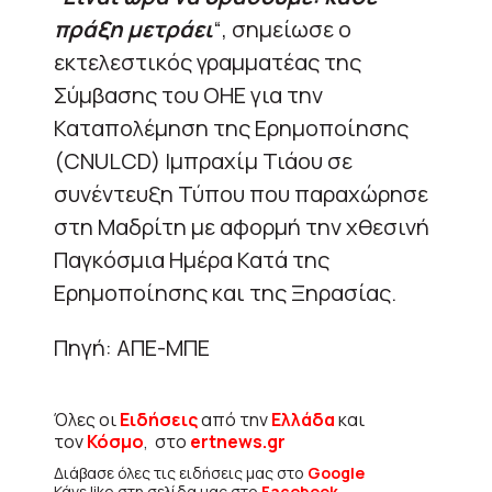
πράξη μετράει
“, σημείωσε ο
εκτελεστικός γραμματέας της
Σύμβασης του ΟΗΕ για την
Καταπολέμηση της Ερημοποίησης
(CNULCD) Ιμπραχίμ Τιάου σε
συνέντευξη Τύπου που παραχώρησε
στη Μαδρίτη με αφορμή την χθεσινή
Παγκόσμια Ημέρα Κατά της
Ερημοποίησης και της Ξηρασίας.
Πηγή: ΑΠΕ-ΜΠΕ
Όλες οι
Ειδήσεις
από την
Ελλάδα
και
τον
Κόσμο
, στο
ertnews.gr
Διάβασε όλες τις ειδήσεις μας στο
Google
Κάνε like στη σελίδα μας στο
Facebook