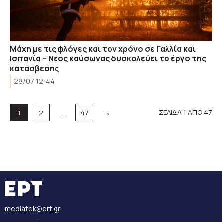
Μάχη με τις φλόγες και τον χρόνο σε Γαλλία και
Ισπανία – Νέος καύσωνας δυσκολεύει το έργο της
κατάσβεσης
28/07 12:44
→
Σελίδα
Σελίδα
Σελίδα
ΣΕΛΙΔΑ 1 ΑΠΟ 47
1
2
…
47
mediatek@ert.gr