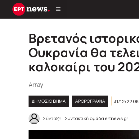
Μετάβαση
σε
περιεχόμενο
Βρετανός ιστορικ
Ουκρανία θα τελε
καλοκαίρι του 20
Array
ΔΗΜΟΣΙΟ ΒΗΜΑ
ΑΡΘΡΟΓΡΑΦΊΑ
31/12/22 0
Σύνταξη
Συντακτική ομάδα ertnews.gr