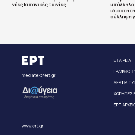
νέες Ισπανικές ταινίες
υπάλληλος
ιδιοκτήτη
σύλληψη γ
ΕΤΑΙΡΕΙΑ
ΓΡΑΦΕΙΟ 
mediatek@ert.gr
ΔΕΛΤΙΑ Τ
ΧΟΡΗΓΙΕΣ 
ΕΡΤ ΑΡΧΕΙ
www.ert.gr