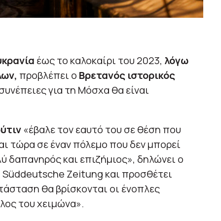
υκρανία
έως το καλοκαίρι του 2023,
λόγω
λων,
προβλέπει ο
Βρετανός ιστορικός
συνέπειες για τη Μόσχα θα είναι
ύτιν
«έβαλε τον εαυτό του σε θέση που
αι τώρα σε έναν πόλεμο που δεν μπορεί
ολύ δαπανηρός και επιζήμιος», δηλώνει ο
η Süddeutsche Zeitung και προσθέτει
ατάσταση θα βρίσκονται οι ένοπλες
λος του χειμώνα».