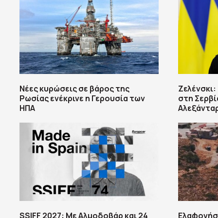
Νέες κυρώσεις σε βάρος της
Ζελένσκι:
Ρωσίας ενέκρινε η Γερουσία των
στη Σερβί
ΗΠΑ
Αλεξάντα
SSIFF 2027: Με Αλμοδοβάρ και 24
Ελαφονήσ