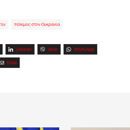
τιν
πόλεμος στην Ουκρανία
Linkedin
Viber
WhatsApp
Email