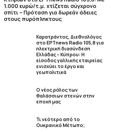
1.000 ευρώ/τ.μ. χτίζεται σύγχρονο
σπίτι – Πρόταση για δωρεάν άδειες
στους πυρόπληκτους
Καρατράντος, Διεθνολόγος
στο ΕΡΤnews Radio 105,8 για
ηλεκτρική διασύνδεση
Ελλάδας – Κύπρου: Η
είσοδος γαλλικής εταιρείας
ενισχύει το έργο και
γεωπολιτικά
O νέος ρόλος των
θαλάσσιων στενών στην
εποχή μας
Τι νεότερο από το
Ουκρανικό Μέτωπο;