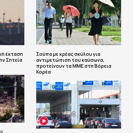
κή έκταση
Σούπα με κρέας σκύλου για
ην Σητεία
αντιμετώπιση του καύσωνα,
προτείνουν τα ΜΜΕ στη Βόρεια
Κορέα
ην