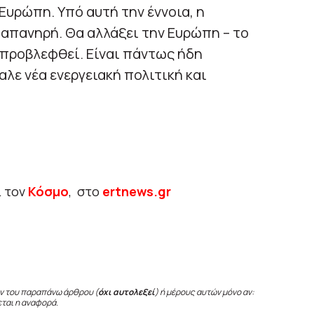
υρώπη. Υπό αυτή την έννοια, η
απανηρή. Θα αλλάξει την Ευρώπη – το
 προβλεφθεί. Είναι πάντως ήδη
λε νέα ενεργειακή πολιτική και
ι τον
Κόσμο
, στο
ertnews.gr
ν του παραπάνω άρθρου (
όχι αυτολεξεί
) ή μέρους αυτών μόνο αν:
εται η αναφορά.