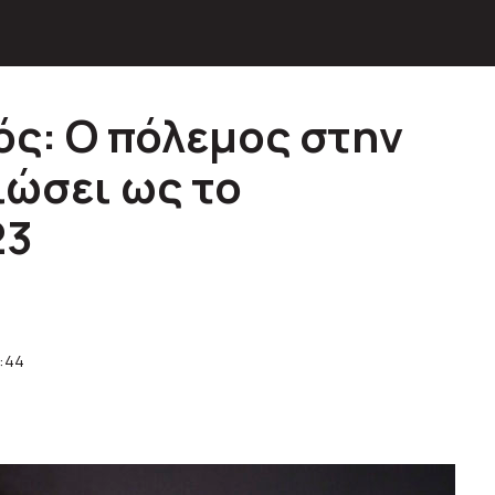
ός: Ο πόλεμος στην
ιώσει ως το
23
8:44