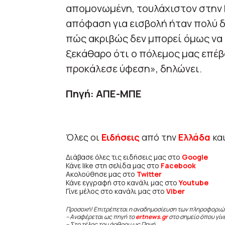
απομονωμένη, τουλάχιστον στην Ε
απόφαση για εισβολή ήταν πολύ δ
πώς ακριβώς δεν μπορεί όμως να
ξεκάθαρο ότι ο πόλεμος μας επέβα
προκάλεσε ύφεση», δηλώνει.
Πηγή: ΑΠΕ-ΜΠΕ
Όλες οι
Ειδήσεις
από την
Ελλάδα
κα
Διάβασε όλες τις ειδήσεις μας στο
Google
Κάνε like στη σελίδα μας στο
Facebook
Ακολούθησε μας στο
Twitter
Κάνε εγγραφή στο κανάλι μας στο
Youtube
Γίνε μέλος στο κανάλι μας στο
Viber
Προσοχή! Επιτρέπεται η αναδημοσίευση των πληροφοριώ
– Αναφέρεται ως πηγή το
ertnews.gr
στο σημείο όπου γίν
– Στο τέλος του άρθρου ως Πηγή