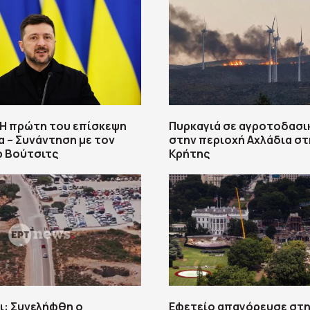
 Η πρώτη του επίσκεψη
Πυρκαγιά σε αγροτοδασι
α – Συνάντηση με τον
στην περιοχή Αχλάδια στ
ρ Βούτσιτς
Κρήτης
ι: Συνελήφθη ο
Εφετείο απαγόρευσε στ