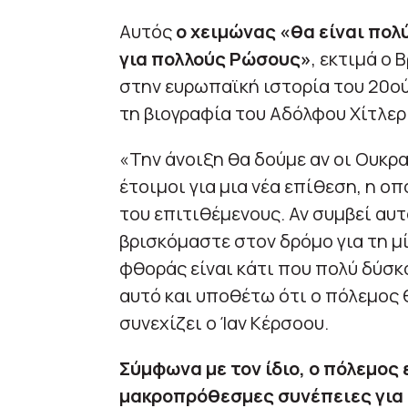
Αυτός
ο χειμώνας «θα είναι πολύ
για πολλούς Ρώσους»
, εκτιμά ο 
στην ευρωπαϊκή ιστορία του 20ού 
τη βιογραφία του Αδόλφου Χίτλερ
«Την άνοιξη θα δούμε αν οι Ουκρα
έτοιμοι για μια νέα επίθεση, η ο
του επιτιθέμενους. Αν συμβεί αυτ
βρισκόμαστε στον δρόμο για τη μ
φθοράς είναι κάτι που πολύ δύσκο
αυτό και υποθέτω ότι ο πόλεμος θ
συνεχίζει ο Ίαν Κέρσοου.
Σύμφωνα με τον ίδιο, ο πόλεμος
μακροπρόθεσμες συνέπειες για