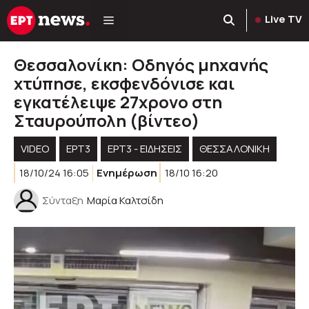
Μετάβαση
Live TV
σε
περιεχόμενο
Θεσσαλονίκη: Οδηγός μηχανής
χτύπησε, εκσφενδόνισε και
εγκατέλειψε 27χρονο στη
Σταυρούπολη (βίντεο)
VIDEO
ΕΡΤ3
ΕΡΤ3 - ΕΙΔΉΣΕΙΣ
ΘΕΣΣΑΛΟΝΙΚΗ
18/10/24 16:05
Ενημέρωση
18/10 16:20
Σύνταξη
Μαρία Καλτσίδη