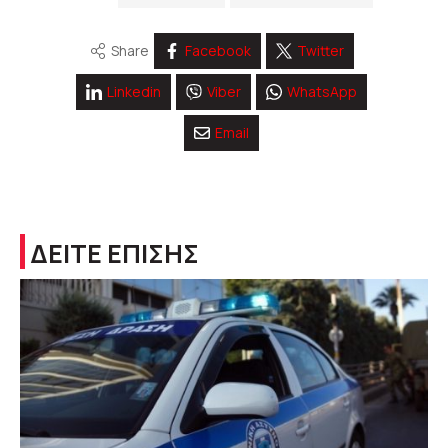
Share
Facebook
Twitter
Linkedin
Viber
WhatsApp
Email
ΔΕΙΤΕ ΕΠΙΣΗΣ