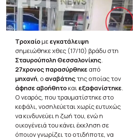
Τροχαίο
με
εγκατάλειψη
σημειώθηκε χθες (17/10) βράδυ στη
Σταυρούπολη Θεσσαλονίκης
.
27χρονος παρασύρθηκε
από
μηχανή
, ο
αναβάτης
της οποίας τον
άφησε αβοήθητο
και
εξαφανίστηκε
.
Ο νεαρός, που τραυματίστηκε στο
κεφάλι, νοσηλεύεται χωρίς ευτυχώς
να κινδυνεύει η ζωή του, ενώ η
οικογένειά του κάνει έκκληση σε
όποιον γνωρίζει το οτιδήποτε, να