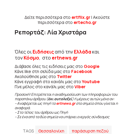
Δείτε περισσότερα στο
ertflix.gr
| Ακούστε
περισσότερα στο
ertecho.gr
Ρεπορτάζ: Λία Χριστάρα
Όλες οι
Ειδήσεις
από την
Ελλάδα
και
τον
Κόσμο
, στο
ertnews.gr
Διάβασε όλες τις ειδήσεις μας στο
Google
Κάνε like στη σελίδα μας στο
Facebook
Ακολούθησε μας στο
Twitter
Κάνε εγγραφή στο κανάλι μας στο
Youtube
Γίνε μέλος στο κανάλι μας στο
Viber
Προσοχή! Επιτρέπεται η αναδημοσίευση των πληροφοριών του
παραπάνω άρθρου (
όχι αυτολεξεί
) ή μέρους αυτών μόνο αν:
– Αναφέρεται ως πηγή το
ertnews.gr
στο σημείο όπου γίνεται η
αναφορά.
– Στο τέλος του άρθρου ως Πηγή
– Σε ένα από τα δύο σημεία να υπάρχει ενεργός σύνδεσμος
TAGS
Θεσσαλονίκη
παράσυρση πεζού