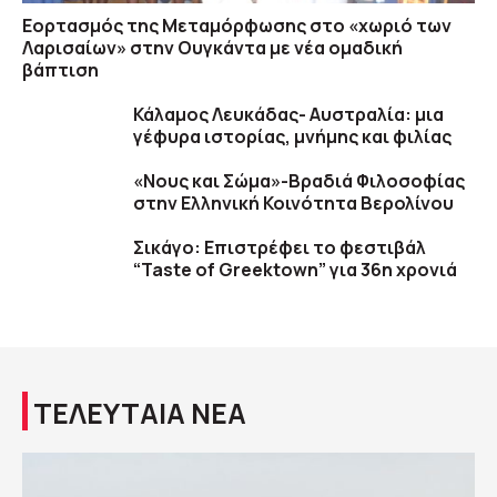
Εορτασμός της Μεταμόρφωσης στο «χωριό των
Λαρισαίων» στην Ουγκάντα με νέα ομαδική
βάπτιση
Κάλαμος Λευκάδας- Αυστραλία: μια
γέφυρα ιστορίας, μνήμης και φιλίας
«Νους και Σώμα»-Βραδιά Φιλοσοφίας
στην Ελληνική Κοινότητα Βερολίνου
Σικάγο: Επιστρέφει το φεστιβάλ
“Taste of Greektown” για 36η χρονιά
ΤΕΛΕΥΤΑΙΑ ΝΕΑ