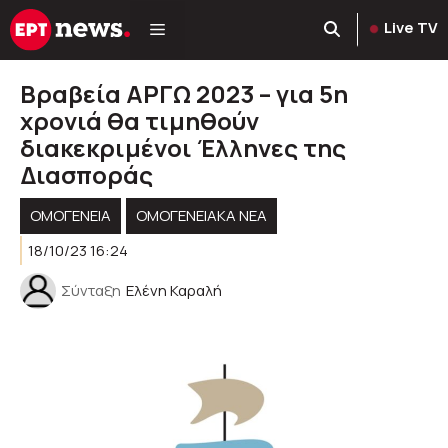
Μετάβαση
Live TV
σε
περιεχόμενο
Βραβεία ΑΡΓΩ 2023 – για 5η
χρονιά θα τιμηθούν
διακεκριμένοι Έλληνες της
Διασποράς
ΟΜΟΓΈΝΕΙΑ
ΟΜΟΓΕΝΕΙΑΚΆ ΝΈΑ
18/10/23 16:24
Σύνταξη
Ελένη Καραλή