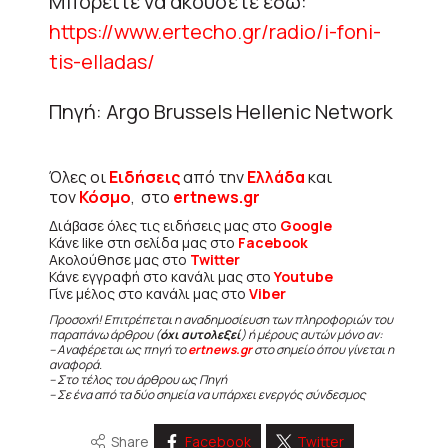
Μπορείτε να ακούσετε εδώ:
https://www.ertecho.gr/radio/i-foni-
tis-elladas/
Πηγή: Argo Brussels Hellenic Network
Όλες οι
Ειδήσεις
από την
Ελλάδα
και
τον
Κόσμο
, στο
ertnews.gr
Διάβασε όλες τις ειδήσεις μας στο
Google
Κάνε like στη σελίδα μας στο
Facebook
Ακολούθησε μας στο
Twitter
Κάνε εγγραφή στο κανάλι μας στο
Youtube
Γίνε μέλος στο κανάλι μας στο
Viber
Προσοχή! Επιτρέπεται η αναδημοσίευση των πληροφοριών του
παραπάνω άρθρου (
όχι αυτολεξεί
) ή μέρους αυτών μόνο αν:
– Αναφέρεται ως πηγή το
ertnews.gr
στο σημείο όπου γίνεται η
αναφορά.
– Στο τέλος του άρθρου ως Πηγή
– Σε ένα από τα δύο σημεία να υπάρχει ενεργός σύνδεσμος
Share
Facebook
Twitter